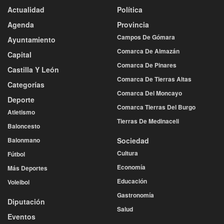
Actualidad
Política
Agenda
Provincia
Campos De Gómara
Ayuntamiento
Comarca De Almazán
Capital
Comarca De Pinares
Castilla Y León
Comarca De Tierras Altas
Categorías
Comarca Del Moncayo
Deporte
Comarca Tierras Del Burgo
Atletismo
Tierras De Medinaceli
Baloncesto
Balonmano
Sociedad
Cultura
Fútbol
Economía
Más Deportes
Educación
Voleibol
Gastronomía
Diputación
Salud
Eventos