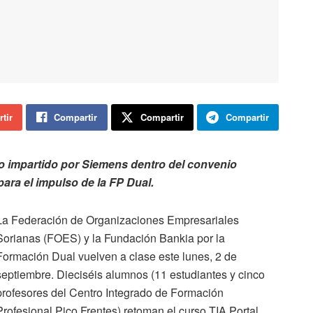
tir
Compartir
Compartir
Compartir
so impartido por Siemens dentro del convenio
ara el impulso de la FP Dual.
La Federación de Organizaciones Empresariales
Sorianas (FOES) y la Fundación Bankia por la
Formación Dual vuelven a clase este lunes, 2 de
septiembre. Dieciséis alumnos (11 estudiantes y cinco
profesores del Centro Integrado de Formación
Profesional Pico Frentes) retoman el curso TIA Portal,