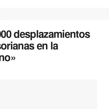
000 desplazamientos
sorianas en la
rno»