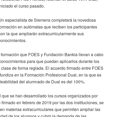
iniciado el curso pasado.
Un especialista de Siemens completará la novedosa
formación en autómatas que reciben los participantes
con la que ampliarán extracurricularmente sus
conocimientos.
e formación que FOES y Fundación Bankia llevan a cabo
 conocimientos para que puedan aplicarlos durante los
 clase de forma reglada. El acuerdo firmado entre FOES
undiza en la Formación Profesional Dual, en la que es
pleabilidad del alumnado de Dual es del 100%.
l que se han desarrollado los cursos organizados por
firmado en febrero de 2019 por las dos instituciones, se
en materias extracurriculares que permiten ampliar las
lidad de los alumnos y cubrir la demanda de las