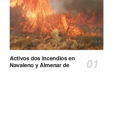
Activos dos incendios en
Navaleno y Almenar de
Soria
0 SHARES
AVANCE | Incendio en Vinuesa
0 SHARES
La Diputación de Soria presenta el spot
central de la campaña ‘Comerio Rural
de Soria’, financiada por la Junta de
Castilla y León