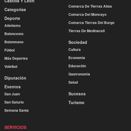
Castilla Y León
Comarca De Tierras Altas
Categorías
Comarca Del Moncayo
Deporte
Comarca Tierras Del Burgo
Atletismo
Tierras De Medinaceli
Baloncesto
Balonmano
Sociedad
Cultura
Fútbol
Economía
Más Deportes
Educación
Voleibol
Gastronomía
Diputación
Salud
Eventos
Sucesos
San Juan
San Saturio
Turismo
Semana Santa
SERVICIOS