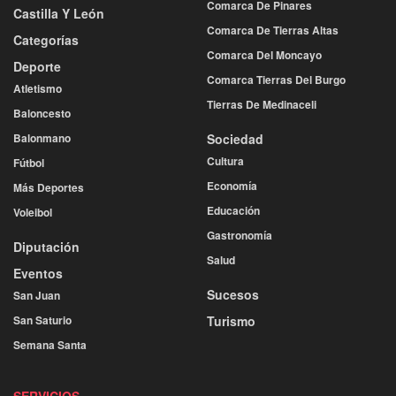
Comarca De Pinares
Castilla Y León
Comarca De Tierras Altas
Categorías
Comarca Del Moncayo
Deporte
Comarca Tierras Del Burgo
Atletismo
Tierras De Medinaceli
Baloncesto
Balonmano
Sociedad
Cultura
Fútbol
Economía
Más Deportes
Educación
Voleibol
Gastronomía
Diputación
Salud
Eventos
Sucesos
San Juan
San Saturio
Turismo
Semana Santa
SERVICIOS