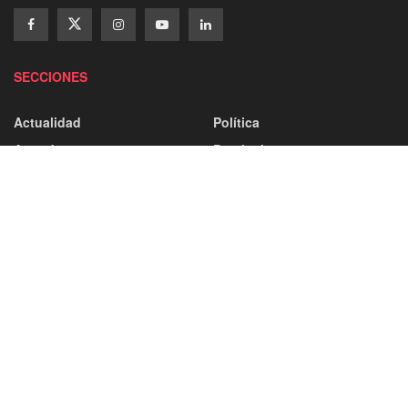
SECCIONES
Actualidad
Política
Agenda
Provincia
Campos De Gómara
Ayuntamiento
Comarca De Almazán
Capital
Comarca De Pinares
Castilla Y León
Comarca De Tierras Altas
Categorías
Comarca Del Moncayo
Deporte
Comarca Tierras Del Burgo
Atletismo
Tierras De Medinaceli
Baloncesto
Balonmano
Sociedad
Cultura
Fútbol