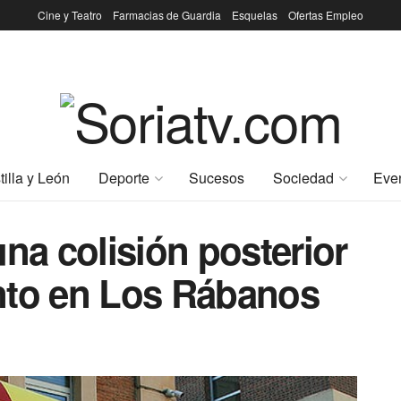
Cine y Teatro
Farmacias de Guardia
Esquelas
Ofertas Empleo
tilla y León
Deporte
Sucesos
Sociedad
Eve
una colisión posterior
nto en Los Rábanos