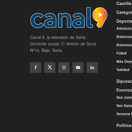
Castill
Categor
Deport
Atletism
Balonces
Canal 9, la televisión de Soria.
Domicilio social: C/ Antolín de Soria
Balonma
Nº10, Bajo, Soria.
Fútbol
Más Depo
Voleibol
Diputac
Evento
San Juan
San Satu
Semana 
Política