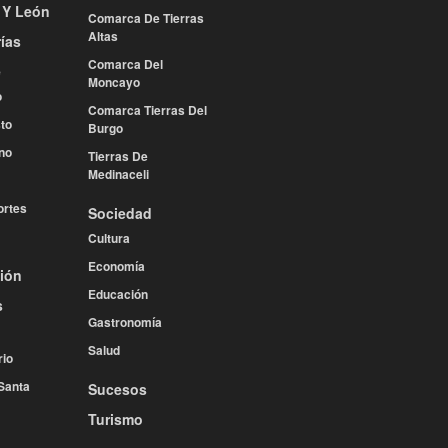
a Y León
Comarca De Tierras
Altas
ías
Comarca Del
e
Moncayo
o
Comarca Tierras Del
to
Burgo
no
Tierras De
Medinaceli
rtes
Sociedad
Cultura
Economía
ión
Educación
s
Gastronomía
Salud
rio
Santa
Sucesos
Turismo