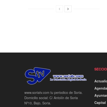
SECCI
Actuali
Agenda
www.soriatv.com tu periodico de Soria.
Ayunta
Domicilio social: C/ Antolín de Soria
Capital
Nº10, Bajo, Soria.