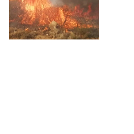
Activos dos incendios en
Navaleno y Almenar de
Soria
0 SHARES
AVANCE | Incendio en Vinuesa
0 SHARES
La Diputación de Soria presenta el spot
central de la campaña ‘Comerio Rural
de Soria’, financiada por la Junta de
Castilla y León
0 SHARES