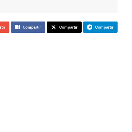
tir
Compartir
Compartir
Compartir
ón de Castilla y León, Rocío Lucas, en rueda de prensa.
Indica que se hará la educación no presencial porque
«ha funcionado hasta ahora». «La casuística de los
centros de Castilla y Léon son muy diversas» indicaba
Lucas. «Hay que garantizar la educación a los alumnos
menos favorecidos. Garantizar el derecho a la
educación».
Sobre el Portal Educación, Lucas afirmaba que hubo
«problemas de acceso y operatividad al principio, eran