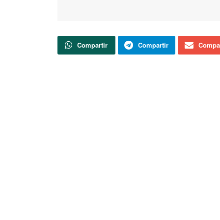
Compartir
Compartir
Compar
Así lo ha transmitido la Consejera de Educaci
Actualidad
Soria TV
FALLECIDA EN ACCIDENTE DE TRÁFICO
Herido un motorista tras una caída en
Vinuesa
Canal 9 Soria redobla su apuesta y
volverá a ofrecer los partidos de Liga del
Club Deportivo Numancia