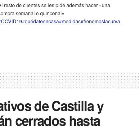
Al resto de clientes se les pide además hacer «una
compra semanal o quincenal»
#COVID19
#quédateencasa
#medidas
#frenemoslacurva
tivos de Castilla y
n cerrados hasta