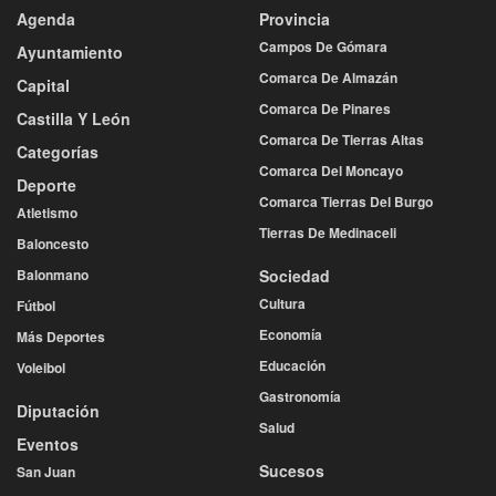
Agenda
Provincia
Campos De Gómara
Ayuntamiento
Comarca De Almazán
Capital
Comarca De Pinares
Castilla Y León
Comarca De Tierras Altas
Categorías
Comarca Del Moncayo
Deporte
Comarca Tierras Del Burgo
Atletismo
Tierras De Medinaceli
Baloncesto
Balonmano
Sociedad
Cultura
Fútbol
Economía
Más Deportes
Educación
Voleibol
Gastronomía
Diputación
Salud
Eventos
Sucesos
San Juan