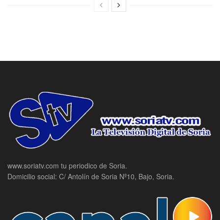
www.soriatv.com tu periodico de Soria.
Domicilio social: C/ Antolín de Soria Nº10, Bajo, Soria.