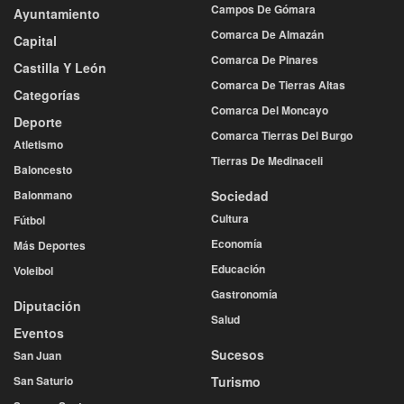
Campos De Gómara
Ayuntamiento
Comarca De Almazán
Capital
Comarca De Pinares
Castilla Y León
Comarca De Tierras Altas
Categorías
Comarca Del Moncayo
Deporte
Comarca Tierras Del Burgo
Atletismo
Tierras De Medinaceli
Baloncesto
Balonmano
Sociedad
Cultura
Fútbol
Economía
Más Deportes
Educación
Voleibol
Gastronomía
Diputación
Salud
Eventos
Sucesos
San Juan
San Saturio
Turismo