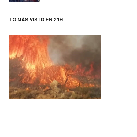
LO MÁS VISTO EN 24H
Activos dos incendios en
Navaleno y Almenar de
Soria
0 SHARES