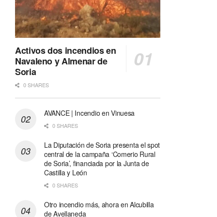
Activos dos incendios en
Navaleno y Almenar de
Soria
0 SHARES
AVANCE | Incendio en Vinuesa
0 SHARES
La Diputación de Soria presenta el spot
central de la campaña ‘Comerio Rural
de Soria’, financiada por la Junta de
Castilla y León
0 SHARES
Otro incendio más, ahora en Alcubilla
de Avellaneda