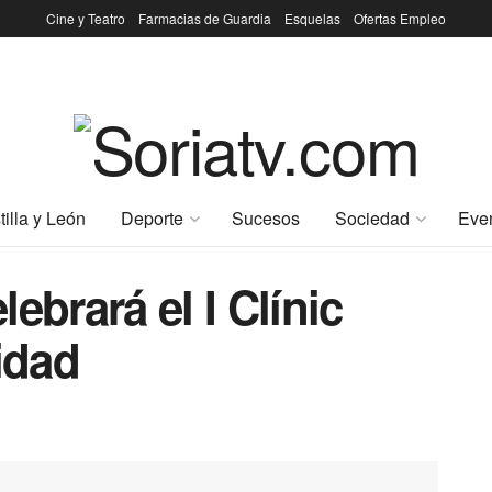
Cine y Teatro
Farmacias de Guardia
Esquelas
Ofertas Empleo
tilla y León
Deporte
Sucesos
Sociedad
Eve
ebrará el I Clínic
idad