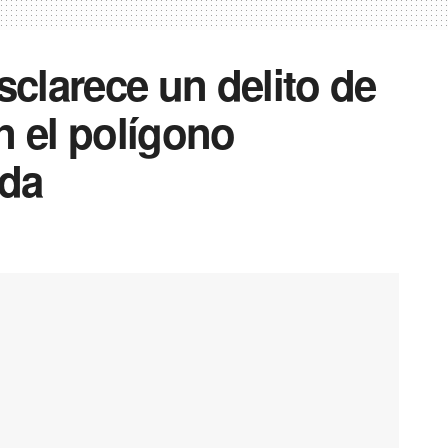
sclarece un delito de
n el polígono
eda