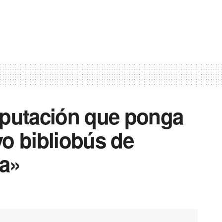
iputación que ponga
o bibliobús de
a»