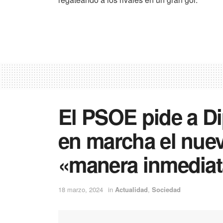
El PSOE pide a D
en marcha el nuev
«manera inmediat
18 marzo, 2024
in
Actualidad
,
Sociedad