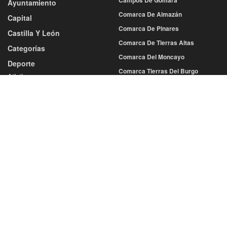
Ayuntamiento
Comarca De Almazán
Capital
Comarca De Pinares
Castilla Y León
Comarca De Tierras Altas
Categorías
Comarca Del Moncayo
Deporte
Comarca Tierras Del Burgo
Atletismo
Tierras De Medinaceli
Baloncesto
Balonmano
Sociedad
Cultura
Fútbol
Economía
Más Deportes
Educación
Voleibol
Gastronomía
Diputación
Salud
Eventos
Sucesos
San Juan
San Saturio
Turismo
Semana Santa