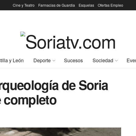
Cine y Teatro
Farmacias de Guardia
Esquelas
Ofertas Empleo
tilla y León
Deporte
Sucesos
Sociedad
Eve
rqueología de Soria
de completo