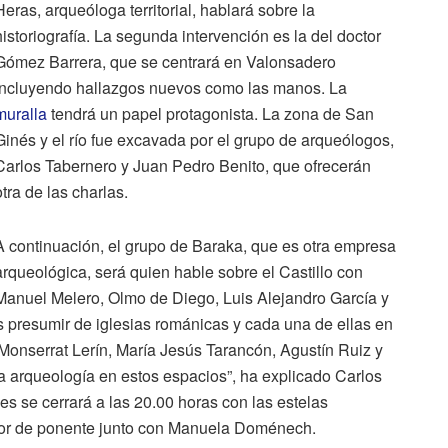
Heras, arqueóloga territorial, hablará sobre la
historiografía. La segunda intervención es la del doctor
Gómez Barrera, que se centrará en Valonsadero
incluyendo hallazgos nuevos como las manos. La
muralla
tendrá un papel protagonista. La zona de San
Ginés y el río fue excavada por el grupo de arqueólogos,
Carlos Tabernero y Juan Pedro Benito, que ofrecerán
otra de las charlas.
A continuación, el grupo de Baraka, que es otra empresa
arqueológica, será quien hable sobre el Castillo con
Manuel Melero, Olmo de Diego, Luis Alejandro García y
presumir de iglesias románicas y cada una de ellas en
Monserrat Lerín, María Jesús Tarancón, Agustín Ruiz y
la arqueología en estos espacios”, ha explicado Carlos
es se cerrará a las 20.00 horas con las estelas
ador de ponente junto con Manuela Doménech.