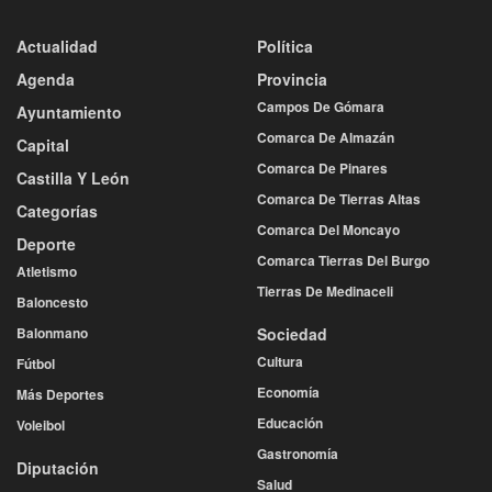
Actualidad
Política
Agenda
Provincia
Campos De Gómara
Ayuntamiento
Comarca De Almazán
Capital
Comarca De Pinares
Castilla Y León
Comarca De Tierras Altas
Categorías
Comarca Del Moncayo
Deporte
Comarca Tierras Del Burgo
Atletismo
Tierras De Medinaceli
Baloncesto
Balonmano
Sociedad
Cultura
Fútbol
Economía
Más Deportes
Educación
Voleibol
Gastronomía
Diputación
Salud