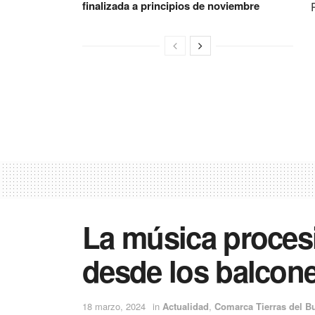
finalizada a principios de noviembre
La música procesi
desde los balcon
18 marzo, 2024
in
Actualidad
,
Comarca Tierras del B