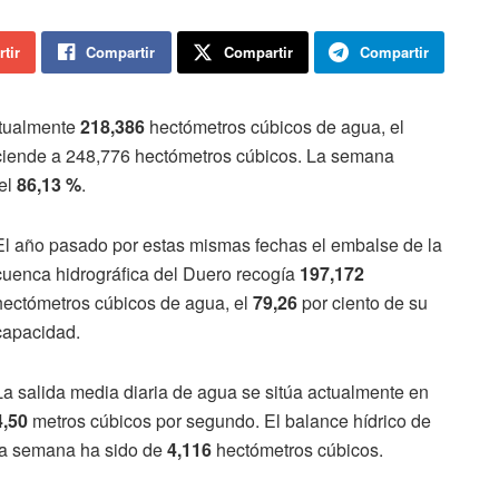
tir
Compartir
Compartir
Compartir
ctualmente
218,386
hectómetros cúbicos de agua, el
sciende a 248,776 hectómetros cúbicos. La semana
el
86,13 %
.
El año pasado por estas mismas fechas el embalse de la
cuenca hidrográfica del Duero recogía
197,172
hectómetros cúbicos de agua, el
79,26
por ciento de su
capacidad.
La salida media diaria de agua se sitúa actualmente en
4,50
metros cúbicos por segundo. El balance hídrico de
la semana ha sido de
4,116
hectómetros cúbicos.