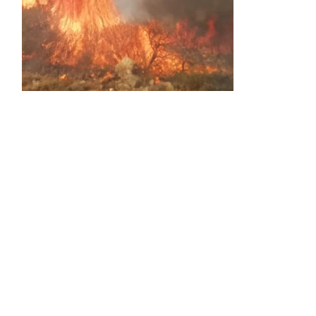
Activos dos incendios en
Navaleno y Almenar de
Soria
0 SHARES
AVANCE | Incendio en Vinuesa
0 SHARES
La Diputación de Soria presenta el spot
central de la campaña ‘Comerio Rural
de Soria’, financiada por la Junta de
Castilla y León