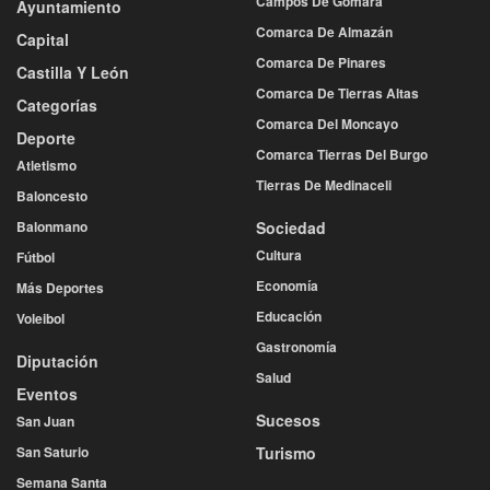
Campos De Gómara
Ayuntamiento
Comarca De Almazán
Capital
Comarca De Pinares
Castilla Y León
Comarca De Tierras Altas
Categorías
Comarca Del Moncayo
Deporte
Comarca Tierras Del Burgo
Atletismo
Tierras De Medinaceli
Baloncesto
Balonmano
Sociedad
Cultura
Fútbol
Economía
Más Deportes
Educación
Voleibol
Gastronomía
Diputación
Salud
Eventos
Sucesos
San Juan
San Saturio
Turismo
Semana Santa