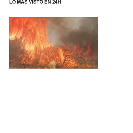
LO MÁS VISTO EN 24H
Activos dos incendios en
Navaleno y Almenar de
Soria
0 SHARES
AVANCE | Incendio en Vinuesa