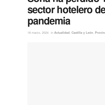
sector hotelero de
pandemia
18 marzo, 2024
in
Actualidad
,
Castilla y León
,
Provin