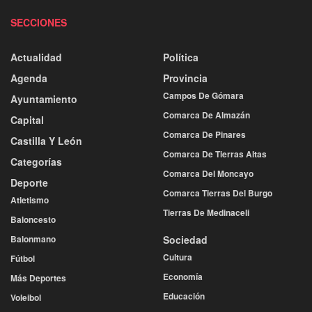
SECCIONES
Actualidad
Política
Agenda
Provincia
Campos De Gómara
Ayuntamiento
Comarca De Almazán
Capital
Comarca De Pinares
Castilla Y León
Comarca De Tierras Altas
Categorías
Comarca Del Moncayo
Deporte
Comarca Tierras Del Burgo
Atletismo
Tierras De Medinaceli
Baloncesto
Balonmano
Sociedad
Cultura
Fútbol
Economía
Más Deportes
Educación
Voleibol