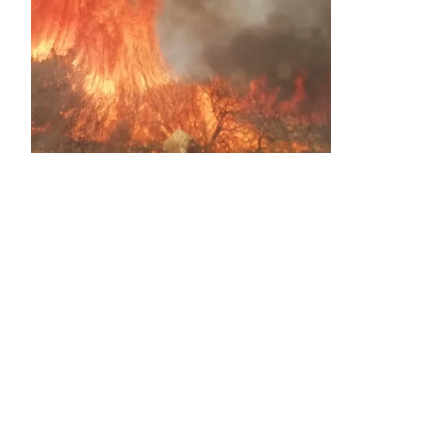
Activos dos incendios en
Navaleno y Almenar de
Soria
0 SHARES
AVANCE | Incendio en Vinuesa
0 SHARES
La Diputación de Soria presenta el spot
central de la campaña ‘Comerio Rural