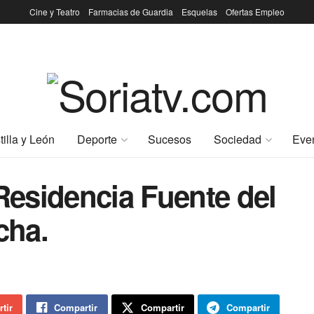
Cine y Teatro
Farmacias de Guardia
Esquelas
Ofertas Empleo
tilla y León
Deporte
Sucesos
Sociedad
Eve
 Residencia Fuente del
cha.
tir
Compartir
Compartir
Compartir