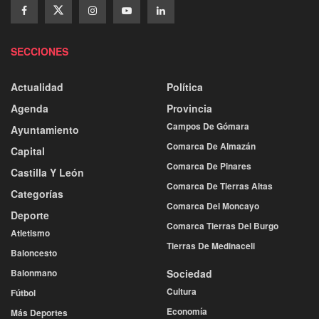
SECCIONES
Actualidad
Política
Agenda
Provincia
Campos De Gómara
Ayuntamiento
Comarca De Almazán
Capital
Comarca De Pinares
Castilla Y León
Comarca De Tierras Altas
Categorías
Comarca Del Moncayo
Deporte
Comarca Tierras Del Burgo
Atletismo
Tierras De Medinaceli
Baloncesto
Balonmano
Sociedad
Cultura
Fútbol
Economía
Más Deportes