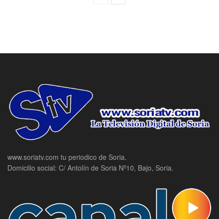
www.soriatv.com tu periodico de Soria.
Domicilio social: C/ Antolín de Soria Nº10, Bajo, Soria.