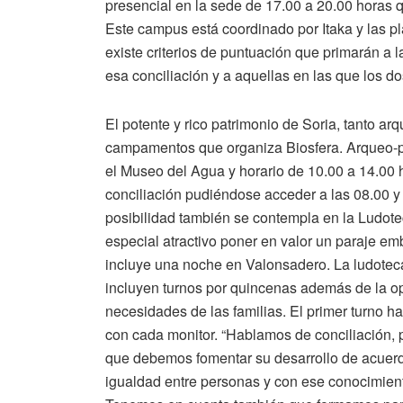
presencial en la sede de 17.00 a 20.00 horas q
Este campus está coordinado por Itaka y las p
existe criterios de puntuación que primarán a
esa conciliación y a aquellas en las que los d
El potente y rico patrimonio de Soria, tanto ar
campamentos que organiza Biosfera. Arqueo-p
el Museo del Agua y horario de 10.00 a 14.00 h
conciliación pudiéndose acceder a las 08.00 y
posibilidad también se contempla en la Ludot
especial atractivo poner en valor un paraje em
incluye una noche en Valonsadero. La ludoteca
incluyen turnos por quincenas además de la op
necesidades de las familias. El primer turno 
con cada monitor. “Hablamos de conciliación, p
que debemos fomentar su desarrollo de acuerd
igualdad entre personas y con ese conocimien