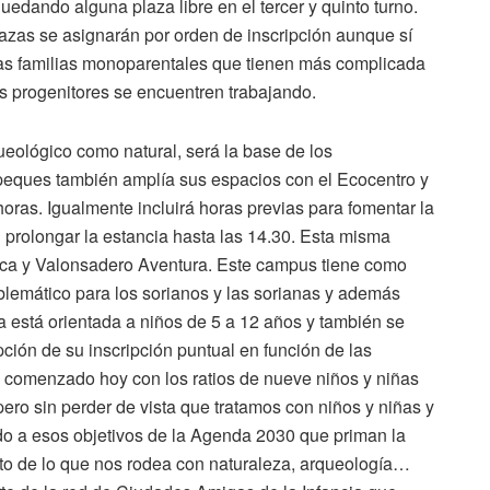
uedando alguna plaza libre en el tercer y quinto turno.
lazas se asignarán por orden de inscripción aunque sí
 las familias monoparentales que tienen más complicada
os progenitores se encuentren trabajando.
queológico como natural, será la base de los
eques también amplía sus espacios con el Ecocentro y
oras. Igualmente incluirá horas previas para fomentar la
 prolongar la estancia hasta las 14.30. Esta misma
eca y Valonsadero Aventura. Este campus tiene como
blemático para los sorianos y las sorianas y además
 está orientada a niños de 5 a 12 años y también se
ción de su inscripción puntual en función de las
ha comenzado hoy con los ratios de nueve niños y niñas
ero sin perder de vista que tratamos con niños y niñas y
o a esos objetivos de la Agenda 2030 que priman la
to de lo que nos rodea con naturaleza, arqueología…