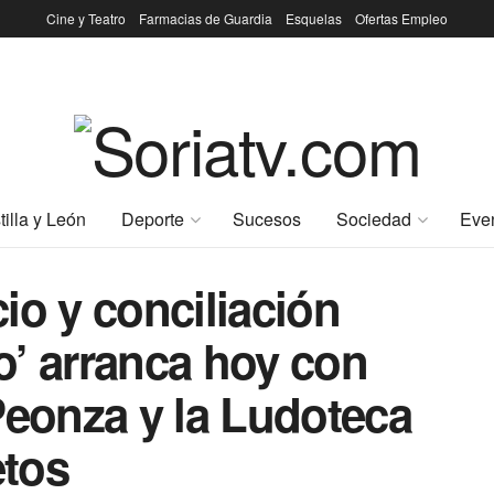
Cine y Teatro
Farmacias de Guardia
Esquelas
Ofertas Empleo
tilla y León
Deporte
Sucesos
Sociedad
Eve
io y conciliación
o’ arranca hoy con
Peonza y la Ludoteca
etos