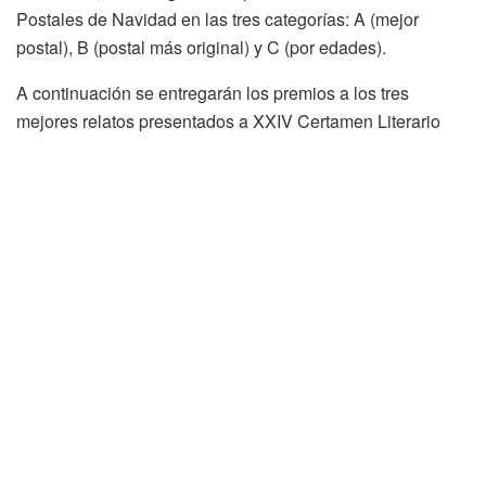
Postales de Navidad en las tres categorías: A (mejor
postal), B (postal más original) y C (por edades).
A continuación se entregarán los premios a los tres
mejores relatos presentados a XXIV Certamen Literario
«Villa de San Esteban». Se repartirán 1.500 euros en
premios, siendo 750 euros para el primer clasificado, 450
euros para el segundo y 300 para el tercero.
Para amenazar la velada Manuel Madrid y Néstor Paz, de
Poesía Necesaria, nos ofrecerán el concierto Musiverso
«El verso en música».