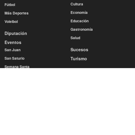
Cultura
Fútbol
Economía
Más Deportes
Educación
Voleibol
Gastronomía
Diputación
Salud
Eventos
Sucesos
San Juan
San Saturio
Turismo
Semana Santa
SERVICIOS
Cine y Teatro
Farmacias de Guardia
Esquelas
Ofertas Empleo