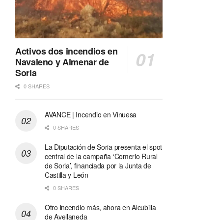
Activos dos incendios en
Navaleno y Almenar de
Soria
0 SHARES
AVANCE | Incendio en Vinuesa
0 SHARES
La Diputación de Soria presenta el spot
central de la campaña ‘Comerio Rural
de Soria’, financiada por la Junta de
Castilla y León
0 SHARES
Otro incendio más, ahora en Alcubilla
de Avellaneda