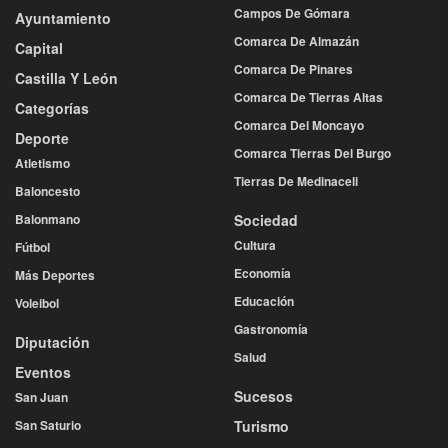
Campos De Gómara
Ayuntamiento
Comarca De Almazán
Capital
Comarca De Pinares
Castilla Y León
Comarca De Tierras Altas
Categorías
Comarca Del Moncayo
Deporte
Comarca Tierras Del Burgo
Atletismo
Tierras De Medinaceli
Baloncesto
Balonmano
Sociedad
Cultura
Fútbol
Economía
Más Deportes
Educación
Voleibol
Gastronomía
Diputación
Salud
Eventos
Sucesos
San Juan
San Saturio
Turismo