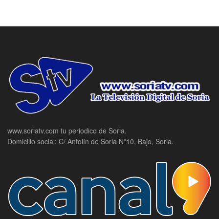
www.soriatv.com tu periodico de Soria.
Domicilio social: C/ Antolín de Soria Nº10, Bajo, Soria.