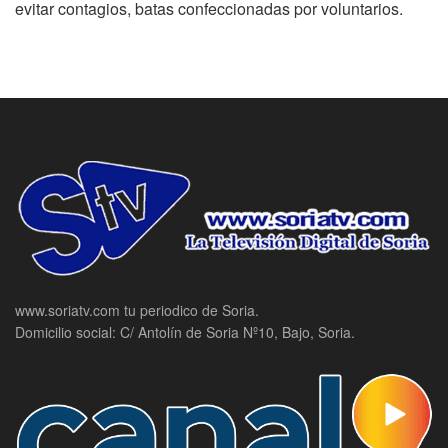
evitar contagios, batas confeccionadas por voluntarios.
www.soriatv.com tu periodico de Soria.
Domicilio social: C/ Antolín de Soria Nº10, Bajo, Soria.