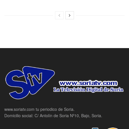
www.soriatv.com tu periodico de Soria.
Domicilio social: C/ Antolín de Soria Nº10, Bajo, Soria.