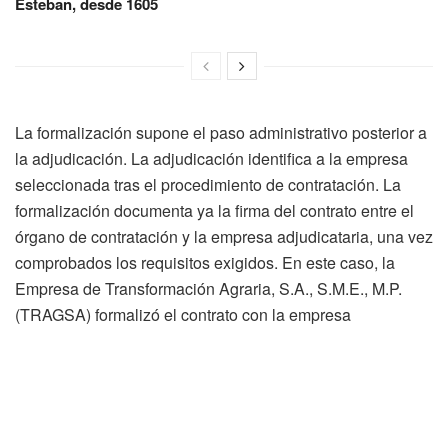
Esteban, desde 1605
La formalización supone el paso administrativo posterior a
la adjudicación. La adjudicación identifica a la empresa
seleccionada tras el procedimiento de contratación. La
formalización documenta ya la firma del contrato entre el
órgano de contratación y la empresa adjudicataria, una vez
comprobados los requisitos exigidos. En este caso, la
Empresa de Transformación Agraria, S.A., S.M.E., M.P.
(TRAGSA) formalizó el contrato con la empresa
adjudicataria, HERRETAM, S.L.U. Es una pyme
domiciliada en Santiago de Compostela.
El contrato tiene por objeto la obra de suministro, montaje
e instalación de una pasarela metálica para las