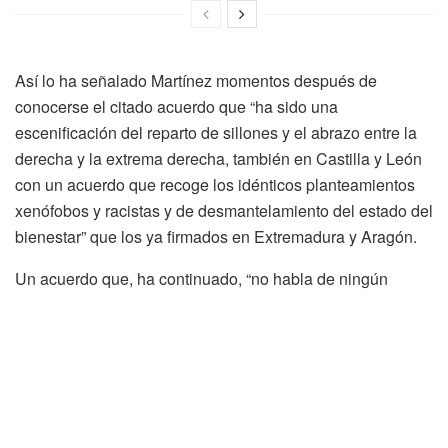
Así lo ha señalado Martínez momentos después de
conocerse el citado acuerdo que “ha sido una
escenificación del reparto de sillones y el abrazo entre la
derecha y la extrema derecha, también en Castilla y León
con un acuerdo que recoge los idénticos planteamientos
xenófobos y racistas y de desmantelamiento del estado del
bienestar” que los ya firmados en Extremadura y Aragón.
Un acuerdo que, ha continuado, “no habla de ningún
problema de Castilla y León y no se hace ni una sola
mención de la ordenación del territorio y el desequilibrio
entre provincias o de uno de los principales problemas de
Castilla y León como es el de la vivienda y desaparece la
Consejería de Igualdad”.