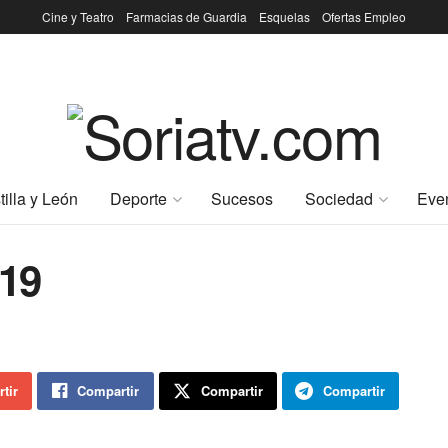
Cine y Teatro
Farmacias de Guardia
Esquelas
Ofertas Empleo
tilla y León
Deporte
Sucesos
Sociedad
Eve
19
tir
Compartir
Compartir
Compartir