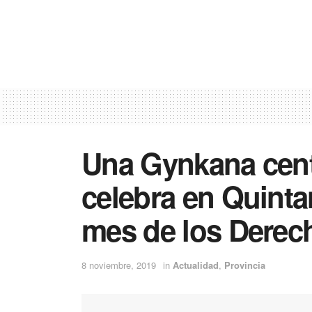
Una Gynkana centr
celebra en Quint
mes de los Derech
8 noviembre, 2019
in
Actualidad
,
Provincia