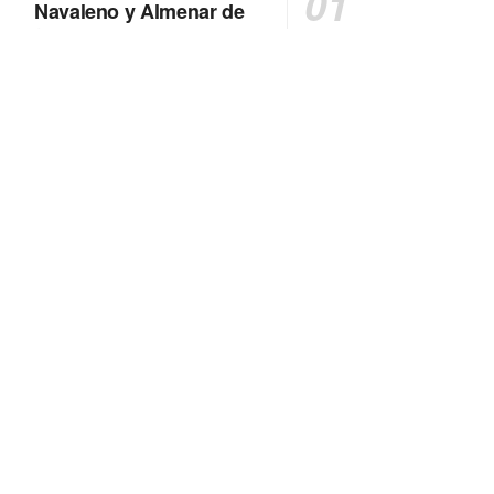
Navaleno y Almenar de
Soria
0 SHARES
AVANCE | Incendio en Vinuesa
0 SHARES
FALLECIDA EN ACCIDENTE DE
TRÁFICO
0 SHARES
La Diputación de Soria presenta el spot
central de la campaña ‘Comerio Rural
de Soria’, financiada por la Junta de
Castilla y León
0 SHARES
Otro incendio más, ahora en Alcubilla
de Avellaneda
0 SHARES