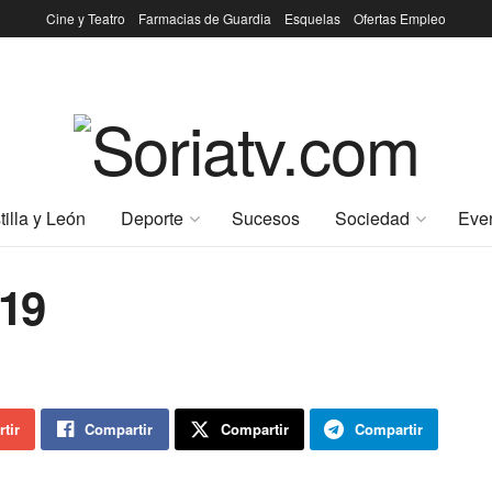
Cine y Teatro
Farmacias de Guardia
Esquelas
Ofertas Empleo
tilla y León
Deporte
Sucesos
Sociedad
Eve
19
tir
Compartir
Compartir
Compartir