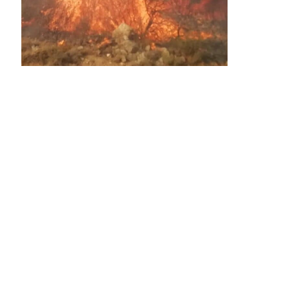
Activos dos incendios en
Navaleno y Almenar de
Soria
0 SHARES
AVANCE | Incendio en Vinuesa
0 SHARES
La Diputación de Soria presenta el spot
central de la campaña ‘Comerio Rural
de Soria’, financiada por la Junta de
Castilla y León
0 SHARES
FALLECIDA EN ACCIDENTE DE