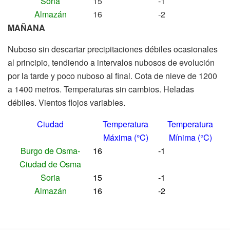
Soria
15
-1
Almazán
16
-2
MAÑANA
Nuboso sin descartar precipitaciones débiles ocasionales
al principio, tendiendo a intervalos nubosos de evolución
por la tarde y poco nuboso al final. Cota de nieve de 1200
a 1400 metros. Temperaturas sin cambios. Heladas
débiles. Vientos flojos variables.
Ciudad
Temperatura
Temperatura
Máxima (°C)
Mínima (°C)
Burgo de Osma-
16
-1
Ciudad de Osma
Soria
15
-1
Almazán
16
-2