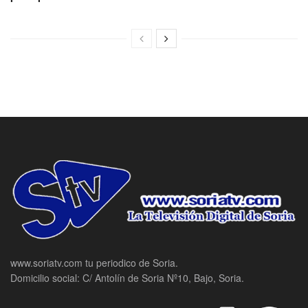
www.soriatv.com tu periodico de Soria.
Domicilio social: C/ Antolín de Soria Nº10, Bajo, Soria.