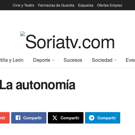
Cine y Teatro
Farmacias de Guardia
Esquelas
Ofertas Empleo
tilla y León
Deporte
Sucesos
Sociedad
Eve
La autonomía
tir
Compartir
Compartir
Compartir