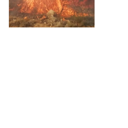
Activos dos incendios en
Navaleno y Almenar de
Soria
0 SHARES
AVANCE | Incendio en Vinuesa
0 SHARES
La Diputación de Soria presenta el spot
central de la campaña ‘Comerio Rural
de Soria’, financiada por la Junta de
Castilla y León
0 SHARES
FALLECIDA EN ACCIDENTE DE