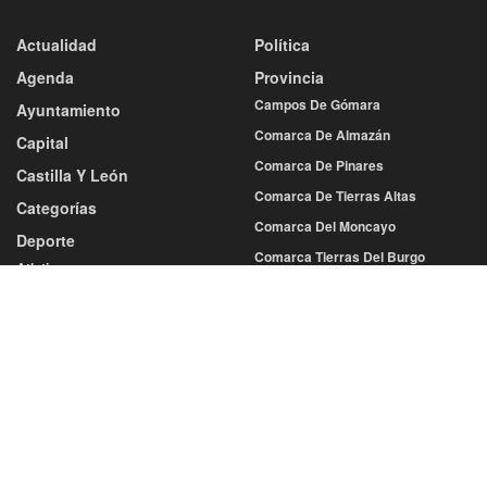
Actualidad
Política
Agenda
Provincia
Campos De Gómara
Ayuntamiento
Comarca De Almazán
Capital
Comarca De Pinares
Castilla Y León
Comarca De Tierras Altas
Categorías
Comarca Del Moncayo
Deporte
Comarca Tierras Del Burgo
Atletismo
Tierras De Medinaceli
Baloncesto
Balonmano
Sociedad
Cultura
Fútbol
Economía
Más Deportes
Educación
Voleibol
Gastronomía
Diputación
Salud