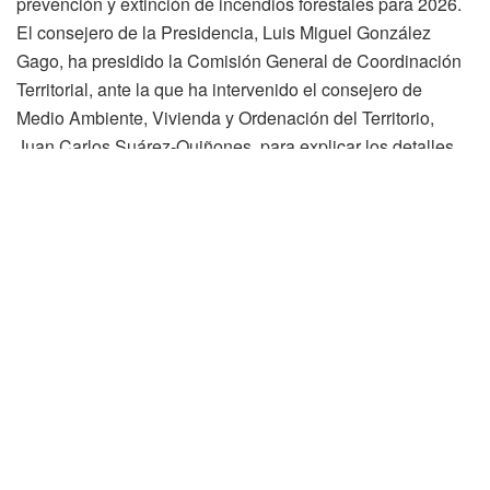
prevención y extinción de incendios forestales para 2026.
El consejero de la Presidencia, Luis Miguel González
Gago, ha presidido la Comisión General de Coordinación
Territorial, ante la que ha intervenido el consejero de
Medio Ambiente, Vivienda y Ordenación del Territorio,
Juan Carlos Suárez-Quiñones, para explicar los detalles
del operativo a los delegados territoriales en las nueve
provincias y concretar aspectos de organización y
coordinación.
Actualidad
Soria TV
La Junta adquiere un laboratorio móvil de diagnóstico y
análisis del patrimonio para la obtención de datos de
bienes muebles e inmuebles
140.000 € para apoyar la organización del VIII Congreso ITE
+3R en Soria