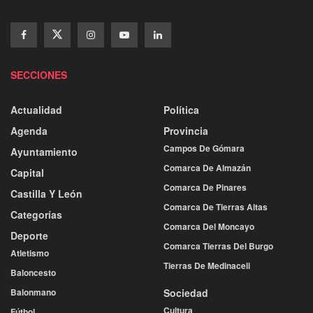
SECCIONES
Actualidad
Política
Agenda
Provincia
Campos De Gómara
Ayuntamiento
Comarca De Almazán
Capital
Comarca De Pinares
Castilla Y León
Comarca De Tierras Altas
Categorías
Comarca Del Moncayo
Deporte
Comarca Tierras Del Burgo
Atletismo
Tierras De Medinaceli
Baloncesto
Balonmano
Sociedad
Cultura
Fútbol