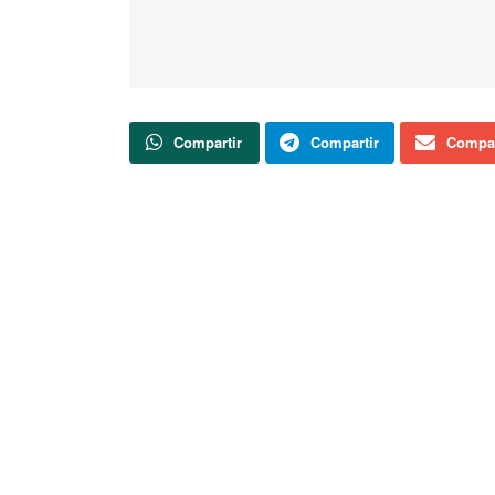
Compartir
Compartir
Compar
El embalse de la Cuerda del Pozo contiene 
79,41 por ciento de su capacidad total que as
Actualidad
Soria TV
Herido un motorista tras una caída en
Vinuesa
Canal 9 Soria redobla su apuesta y
volverá a ofrecer los partidos de Liga del
Club Deportivo Numancia