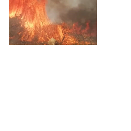
Activos dos incendios en
Navaleno y Almenar de
Soria
0 SHARES
AVANCE | Incendio en Vinuesa
0 SHARES
La Diputación de Soria presenta el spot
central de la campaña ‘Comerio Rural