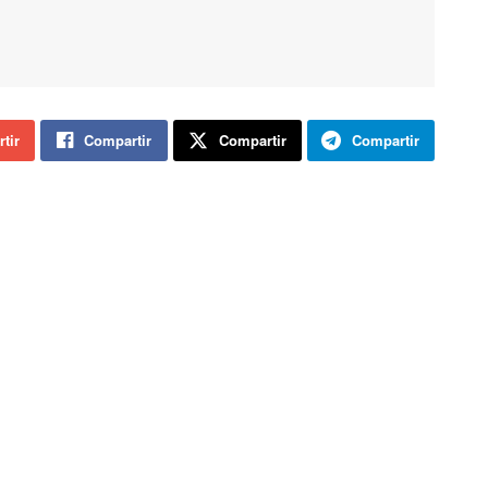
tir
Compartir
Compartir
Compartir
actualmente 197,559 hectómetros cúbicos de agua, el
ciende a 248,776 hectómetros cúbicos.
La semana pasada contenía 197,365 hectómetros
cúbicos, el 79,33%. El año pasado por estas mismas
fechas el embalse de la cuenca hidrográfica del Duero
recogía 169,690 hectómetros cúbicos de agua, el 68,21
por ciento de su capacidad.
La salida media diaria de agua se sitúa actualmente en