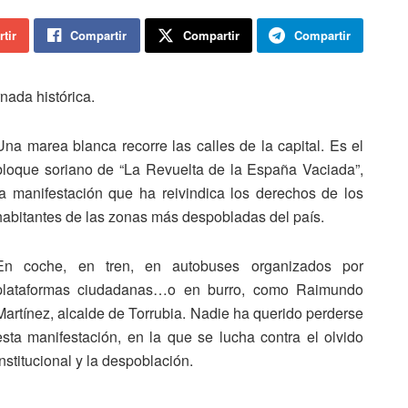
tir
Compartir
Compartir
Compartir
nada histórica.
Una marea blanca recorre las calles de la capital. Es el
bloque soriano de “La Revuelta de la España Vaciada”,
la manifestación que ha reivindica los derechos de los
habitantes de las zonas más despobladas del país.
En coche, en tren, en autobuses organizados por
plataformas ciudadanas…o en burro, como Raimundo
Martínez, alcalde de Torrubia. Nadie ha querido perderse
esta manifestación, en la que se lucha contra el olvido
institucional y la despoblación.