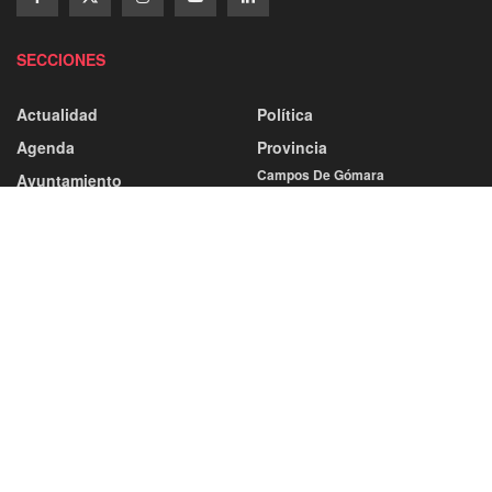
SECCIONES
Actualidad
Política
Agenda
Provincia
Campos De Gómara
Ayuntamiento
Comarca De Almazán
Capital
Comarca De Pinares
Castilla Y León
Comarca De Tierras Altas
Categorías
Comarca Del Moncayo
Deporte
Comarca Tierras Del Burgo
Atletismo
Tierras De Medinaceli
Baloncesto
Balonmano
Sociedad
Cultura
Fútbol
Economía
Más Deportes
Educación