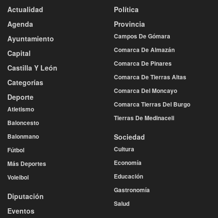
Actualidad
Política
Agenda
Provincia
Campos De Gómara
Ayuntamiento
Comarca De Almazán
Capital
Comarca De Pinares
Castilla Y León
Comarca De Tierras Altas
Categorías
Comarca Del Moncayo
Deporte
Comarca Tierras Del Burgo
Atletismo
Tierras De Medinaceli
Baloncesto
Balonmano
Sociedad
Cultura
Fútbol
Economía
Más Deportes
Educación
Voleibol
Gastronomía
Diputación
Salud
Eventos