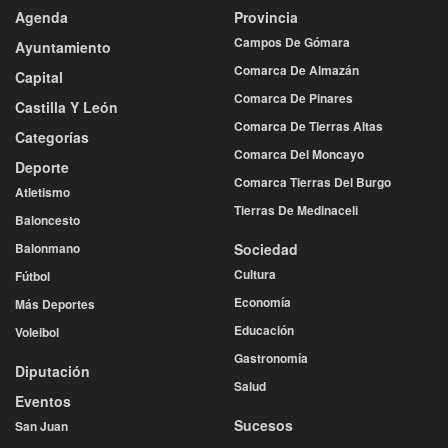
Agenda
Provincia
Campos De Gómara
Ayuntamiento
Comarca De Almazán
Capital
Comarca De Pinares
Castilla Y León
Comarca De Tierras Altas
Categorías
Comarca Del Moncayo
Deporte
Comarca Tierras Del Burgo
Atletismo
Tierras De Medinaceli
Baloncesto
Balonmano
Sociedad
Cultura
Fútbol
Economía
Más Deportes
Educación
Voleibol
Gastronomía
Diputación
Salud
Eventos
Sucesos
San Juan