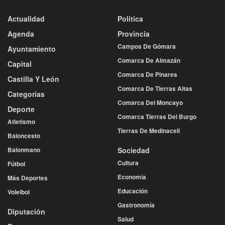
Actualidad
Política
Agenda
Provincia
Campos De Gómara
Ayuntamiento
Comarca De Almazán
Capital
Comarca De Pinares
Castilla Y León
Comarca De Tierras Altas
Categorías
Comarca Del Moncayo
Deporte
Comarca Tierras Del Burgo
Atletismo
Tierras De Medinaceli
Baloncesto
Balonmano
Sociedad
Cultura
Fútbol
Economía
Más Deportes
Educación
Voleibol
Gastronomía
Diputación
Salud