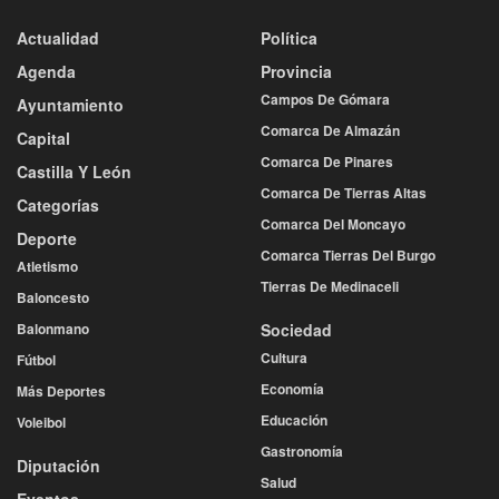
Actualidad
Política
Agenda
Provincia
Campos De Gómara
Ayuntamiento
Comarca De Almazán
Capital
Comarca De Pinares
Castilla Y León
Comarca De Tierras Altas
Categorías
Comarca Del Moncayo
Deporte
Comarca Tierras Del Burgo
Atletismo
Tierras De Medinaceli
Baloncesto
Balonmano
Sociedad
Cultura
Fútbol
Economía
Más Deportes
Educación
Voleibol
Gastronomía
Diputación
Salud
Eventos