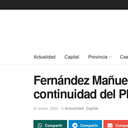
Actualidad
Capital
Provincia
Cas
Fernández Mañuec
continuidad del P
21 enero, 2020
in
Actualidad
,
Capital
Compartir
Compartir
Compar