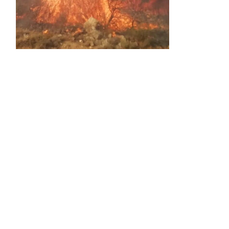
Activos dos incendios en
Navaleno y Almenar de
Soria
0 SHARES
AVANCE | Incendio en Vinuesa
0 SHARES
La Diputación de Soria presenta el spot
central de la campaña ‘Comerio Rural
de Soria’, financiada por la Junta de
Castilla y León
0 SHARES
FALLECIDA EN ACCIDENTE DE