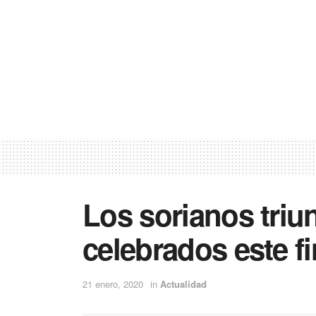
Los sorianos triu
celebrados este f
21 enero, 2020
in
Actualidad