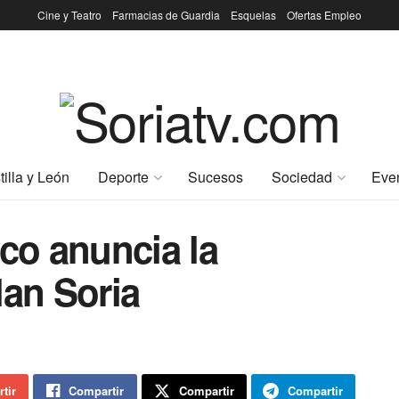
Cine y Teatro
Farmacias de Guardia
Esquelas
Ofertas Empleo
tilla y León
Deporte
Sucesos
Sociedad
Eve
o anuncia la
lan Soria
tir
Compartir
Compartir
Compartir