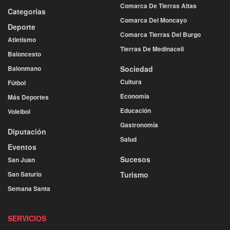
Comarca De Tierras Altas
Categorías
Comarca Del Moncayo
Deporte
Comarca Tierras Del Burgo
Atletismo
Tierras De Medinaceli
Baloncesto
Balonmano
Sociedad
Cultura
Fútbol
Economía
Más Deportes
Educación
Voleibol
Gastronomía
Diputación
Salud
Eventos
Sucesos
San Juan
San Saturio
Turismo
Semana Santa
SERVICIOS