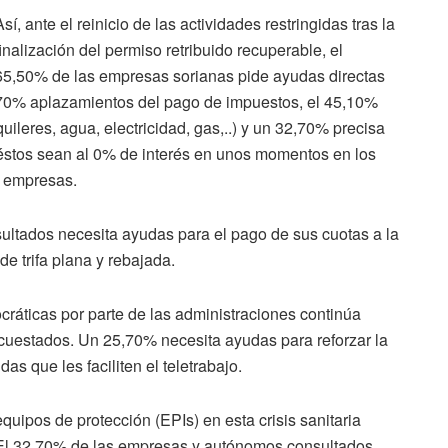
Así, ante el reinicio de las actividades restringidas tras la
finalización del permiso retribuido recuperable, el
65,50% de las empresas sorianas pide ayudas directas
,70% aplazamientos del pago de impuestos, el 45,10%
uileres, agua, electricidad, gas,..) y un 32,70% precisa
éstos sean al 0% de interés en unos momentos en los
0 empresas.
ultados necesita ayudas para el pago de sus cuotas a la
e trifa plana y rebajada.
ocráticas por parte de las administraciones continúa
cuestados. Un 25,70% necesita ayudas para reforzar la
as que les faciliten el teletrabajo.
quipos de protección (EPIs) en esta crisis sanitaria
. El 32,70% de las empresas y autónomos consultados