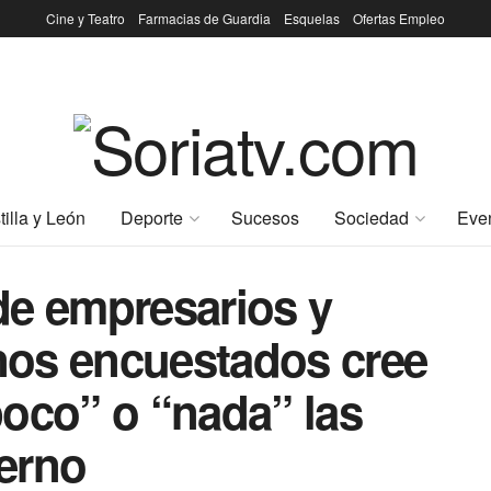
Cine y Teatro
Farmacias de Guardia
Esquelas
Ofertas Empleo
tilla y León
Deporte
Sucesos
Sociedad
Eve
de empresarios y
os encuestados cree
oco” o “nada” las
erno