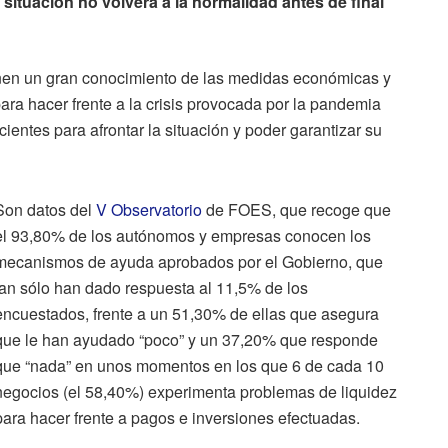
situación no volverá a la normalidad antes de final
nen un gran conocimiento de las medidas económicas y
ra hacer frente a la crisis provocada por la pandemia
entes para afrontar la situación y poder garantizar su
Son datos del
V Observatorio
de FOES, que recoge que
el 93,80% de los autónomos y empresas conocen los
mecanismos de ayuda aprobados por el Gobierno, que
tan sólo han dado respuesta al 11,5% de los
encuestados, frente a un 51,30% de ellas que asegura
que le han ayudado “poco” y un 37,20% que responde
que “nada” en unos momentos en los que 6 de cada 10
negocios (el 58,40%) experimenta problemas de liquidez
para hacer frente a pagos e inversiones efectuadas.