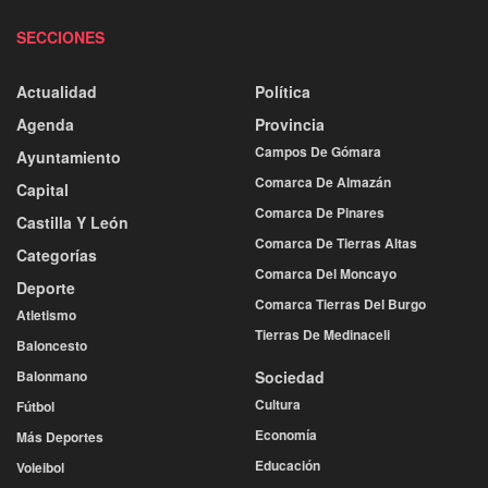
SECCIONES
Actualidad
Política
Agenda
Provincia
Campos De Gómara
Ayuntamiento
Comarca De Almazán
Capital
Comarca De Pinares
Castilla Y León
Comarca De Tierras Altas
Categorías
Comarca Del Moncayo
Deporte
Comarca Tierras Del Burgo
Atletismo
Tierras De Medinaceli
Baloncesto
Balonmano
Sociedad
Cultura
Fútbol
Economía
Más Deportes
Educación
Voleibol